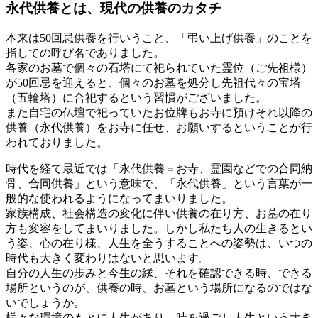
永代供養とは、現代の供養のカタチ
本来は50回忌供養を行いうこと、「弔い上げ供養」のことを
指しての呼び名でありました。
各家のお墓で個々の石塔にて祀られていた霊位（ご先祖様）
が50回忌を迎えると、個々のお墓を処分し先祖代々の宝塔
（五輪塔）に合祀するという習慣がございました。
また自宅の仏壇で祀っていたお位牌もお寺に預けそれ以降の
供養（永代供養）をお寺に任せ、お願いするということが行
われておりました。
時代を経て最近では「永代供養＝お寺、霊園などでの合同納
骨、合同供養」という意味で、「永代供養」という言葉が一
般的な使われるようになってまいりました。
家族構成、社会構造の変化に伴い供養の在り方、お墓の在り
方も変容をしてまいりました。しかし私たち人の生きるとい
う姿、心の在り様、人生を全うすることへの姿勢は、いつの
時代も大きく変わりはないと思います。
自分の人生の歩みと今生の縁、それを確認できる時、できる
場所というのが、供養の時、お墓という場所になるのではな
いでしょうか。
様々な環境のもとに人生があり、時を過ごし人生という大き