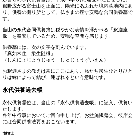
裾野広がる富士山を正面に、陽光にあふれた境内墓地内にあ
り、供養の拠り所として、仏さまの座す安穏な合同供養墓で
す。
当山の永代合同供養簿は穏やかな表情を浮かべる「釈迦座
像」を奉安しているため、安穏な空間を感じます。
供養墓には、次の文字を刻んでいます。
「真如常住 衆生随縁」
（しんにょじょうじゅう しゅじょうずいえん）
お釈迦さまの教えは常にここにあり、私たち衆生ひとりひと
りは縁によって結び、運ばれるという意味です。
永代供養過去帳
永代供養霊位は、当山の「永代供養過去帳」に記入、供養い
たします。
各年中行事においてご回向申し上げ、お盆施餓鬼会、彼岸会
には合同供養法要をおこないます。
墓誌