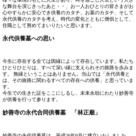
な舞台を演じきったあと・・、お一人おひとりの皆さまがお
心やすらかに安心でき供養のカタチ、お墓のカタチ、そして
永代供養のカタチを考え、時代の変化とともに僧侶として、
住職として努めてまいりたいと思います。
永代供養墓への思い
今生に存在する全ては因縁によって存在しています。私たち
ひとりひとりは、すべて深い縁に支えられその旅路を歩みま
す。 無縁ということはありません。当山では「永代供養と
は、その旅路に関わるすべての存在への供養」と思っていま
す。
今生での生きた証をここにしるし、未来永劫にわたり妙善寺
が供養を行って参ります。
妙善寺の永代合同供養墓 「林正廟」
妙善寺の永代供養墓は、平成26年9月に建立いたしました。